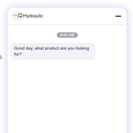
Hydraulic
Быстрый контакт
8:05 AM
ТЕЛЕФОН:
Good day, what product are you looking 
for?
86-139-12460468
й
Электронная почта
admin@hlhydraulics.com
Адрес:
Промышленный парк Фуронг, район
Сишан, город Укси