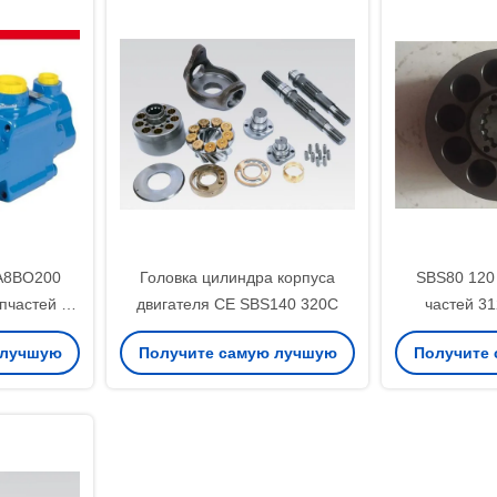
А8ВО200
Головка цилиндра корпуса
SBS80 120
пчастей 28
двигателя CE SBS140 320C
частей 3
 ИСО
гидронасо
 лучшую
Получите самую лучшую
Получите
цену
ц