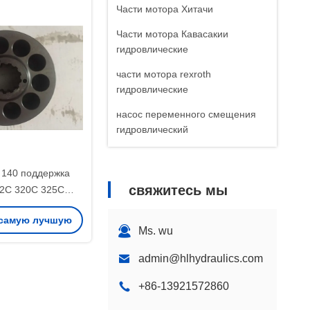
Части мотора Хитачи
Части мотора Кавасакии
гидровлические
части мотора rexroth
гидровлические
насос переменного смещения
гидровлический
 140 поддержка
свяжитесь мы
12C 320C 325C
са экскаватора
 самую лучшую
Ms. wu
ену
admin@hlhydraulics.com
+86-13921572860