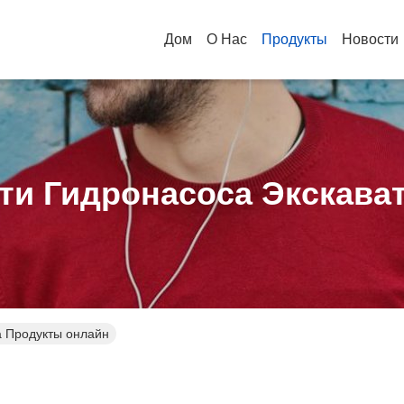
Дом
О Нас
Продукты
Новости
ти Гидронасоса Экскава
а Продукты онлайн