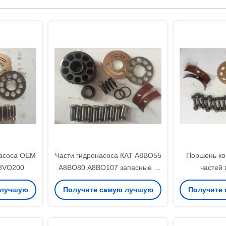
насоса OEM
Части гидронасоса КАТ А8ВО55
Поршень ко
8VO200
А8ВО80 А8ВО107 запасные 5
частей 
месяцев гарантии
экскаватор
 лучшую
Получите самую лучшую
Получите
цену
ц