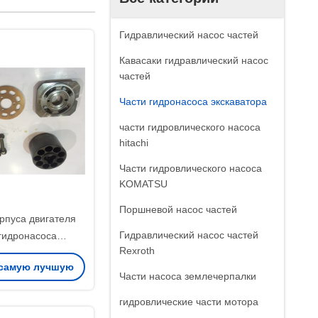
Гидравлический насос частей
Кавасаки гидравлический насос
частей
Части гидронасоса экскаватора
части гидровлического насоса
hitachi
Части гидровлического насоса
KOMATSU
Поршневой насос частей
рпуса двигателя
Гидравлический насос частей
гидронасоса
Rexroth
а A8V115 A8V250
 самую лучшую
Части насоса землечерпалки
ену
гидровлические части мотора