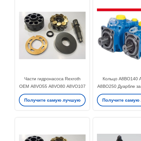
Части гидронасоса Rexroth
Кольцо А8ВО140 
OEM A8VO55 A8VO80 A8VO107
А8ВО250 Дуарбле за
гидронасоса
Получите самую лучшую
Получите самую
цену
цену