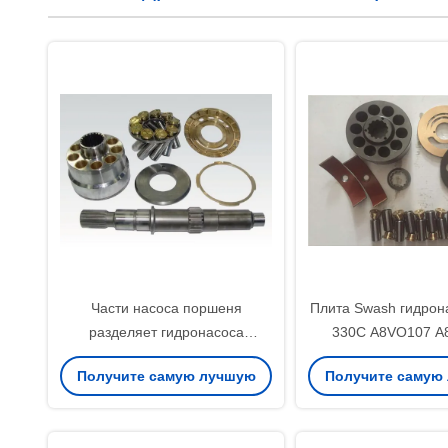
Части насоса поршеня
Плита Swash гидро
разделяет гидронасоса
330C A8VO107 A
экскаватора замены/Кат215
Получите самую лучшую
Получите самую
Кат245
цену
цену