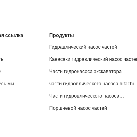
я ссылка
Продукты
Гидравлический насос частей
ты
Кавасаки гидравлический насос часте
и
Части гидронасоса экскаватора
есь мы
части гидровлического насоса hitachi
Части гидровлического насоса
KOMATSU
Поршневой насос частей