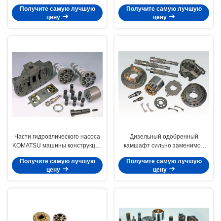
гидравлические для
насоса поршеня ХПВ160/
Получите самую лучшую
Получите самую лучшую
строительной техники Пк120-5
Либхэрр
цену
цену
Части гидровлического насоса
Дизельный одобренный
KOMATSU машины конструкции
камшафт сильно заменимое
на ПК землечерпалки 2000-8
ИСО9001 представления
Получите самую лучшую
Получите самую лучшую
HPV375
ХПВМФ32
цену
цену