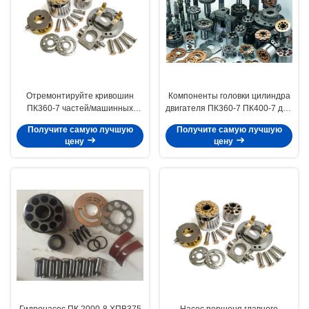
Отремонтируйте кривошин
Компоненты головки цилиндра
ПК360-7 частей/машинных
двигателя ПК360-7 ПК400-7 для
частей гидронасоса КОМАТСУ
строительной техники Либхэрр
Получите самую лучшую
Получите самую лучшую
цену
цену
Гидронасос ПК 2000-8 ХПВ375
Насос поршеня главного