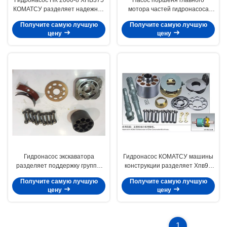
КОМАТСУ разделяет надежное
мотора частей гидронасоса
комплектов для ремонта
КОМАТСУ/перемещения
Получите самую лучшую
Получите самую лучшую
высокое
гидравлический разделяет
цену
цену
Гидронасос экскаватора
Гидронасос КОМАТСУ машины
разделяет поддержку группы
конструкции разделяет Хпв95
ротора главного насоса ПК220-
экскаватор Пк200-6 Пк200-7
Получите самую лучшую
Получите самую лучшую
7 роторную
цену
цену
1