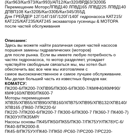
(Кат963/Кат973/Кат993)/АП12/Кат320/ВРД63/Э200Б
Перемещение МоторсЛПВД140 ЛПВД165 ЛПВД225 ЛПВД140
ДПВП108 Кат320Б/Кат330Б/Кат345/355Д.
Для ГРЕЙДЕР 12Г/14Г/16Г/120Г/140Г гидронасоса КАТ215/
КАТ225/КАТ235/КАТ245 экскаватора гусеницы & МОТОРА
после частей обслуживания
Описание:
Здесь вы можете найти различная серия частей насосов
поршеня замены гидравлических (моторов)
для после рынка. Если вы имеете любую потребность о
частях гидронасоса, то мотор разделяет, угождает
чувствуйте свободным связаться мы, мы хотел был
обеспечить вас все чем мы изготовляем с
самое высококачественное и самое лучшее обслуживание.
Мы делая больший часть из известных брендов как:
КОМАТСУ:
ПК200-6/ПК200-7/ХПВ95/ПК300-6/ПК300-7/КМФ40/КМФ90/
КМФ160/КПВ90/ПК600-7
Моторы перемещения
ХПВ35/ХПВ55/ХПВ90/ХПВ160/ХПВ75/ХПВ95/ХПВ132/ХПВ140/
ХПВ165 (ПК60-7/ПК220-6/
ПК220-7/ПК200-6/ПК200-7 ПК300-6/ПК300-7 ПК360-7 ПК400-7)
ПК30УУ/ПК35МР/
Насосы основы ПК45/ПК50/ПК55/ПК30-7/ПК75УУ/ПК78УС-6/
ПК40-8/ПК2000-8.
ПК45-8/ПК75УУ/ПК40-7/ПК50 /PC60-7/PC200-7/PC220-