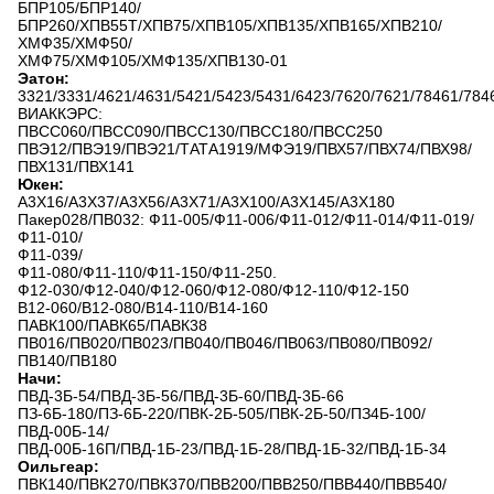
БПР105/БПР140/
БПР260/ХПВ55Т/ХПВ75/ХПВ105/ХПВ135/ХПВ165/ХПВ210/
ХМФ35/ХМФ50/
ХМФ75/ХМФ105/ХМФ135/ХПВ130-01
Эатон:
3321/3331/4621/4631/5421/5423/5431/6423/7620/7621/78461/784
ВИАККЭРС:
ПВСС060/ПВСС090/ПВСС130/ПВСС180/ПВСС250
ПВЭ12/ПВЭ19/ПВЭ21/ТАТА1919/МФЭ19/ПВХ57/ПВХ74/ПВХ98/
ПВХ131/ПВХ141
Юкен:
А3Х16/А3Х37/А3Х56/А3Х71/А3Х100/А3Х145/А3Х180
Пакер028/ПВ032: Ф11-005/Ф11-006/Ф11-012/Ф11-014/Ф11-019/
Ф11-010/
Ф11-039/
Ф11-080/Ф11-110/Ф11-150/Ф11-250.
Ф12-030/Ф12-040/Ф12-060/Ф12-080/Ф12-110/Ф12-150
В12-060/В12-080/В14-110/В14-160
ПАВК100/ПАВК65/ПАВК38
ПВ016/ПВ020/ПВ023/ПВ040/ПВ046/ПВ063/ПВ080/ПВ092/
ПВ140/ПВ180
Начи:
ПВД-3Б-54/ПВД-3Б-56/ПВД-3Б-60/ПВД-3Б-66
ПЗ-6Б-180/ПЗ-6Б-220/ПВК-2Б-505/ПВК-2Б-50/ПЗ4Б-100/
ПВД-00Б-14/
ПВД-00Б-16П/ПВД-1Б-23/ПВД-1Б-28/ПВД-1Б-32/ПВД-1Б-34
Оильгеар:
ПВК140/ПВК270/ПВК370/ПВВ200/ПВВ250/ПВВ440/ПВВ540/