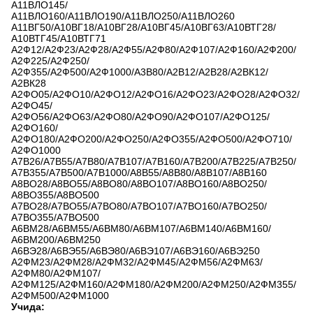
А11ВЛО145/
А11ВЛО160/А11ВЛО190/А11ВЛО250/А11ВЛО260
А11ВГ50/А10ВГ18/А10ВГ28/А10ВГ45/А10ВГ63/А10ВТГ28/
А10ВТГ45/А10ВТГ71
А2Ф12/А2Ф23/А2Ф28/А2Ф55/А2Ф80/А2Ф107/А2Ф160/А2Ф200/
А2Ф225/А2Ф250/
А2Ф355/А2Ф500/А2Ф1000/А3В80/А2В12/А2В28/А2ВК12/
А2ВК28
А2ФО05/А2ФО10/А2ФО12/А2ФО16/А2ФО23/А2ФО28/А2ФО32/
А2ФО45/
А2ФО56/А2ФО63/А2ФО80/А2ФО90/А2ФО107/А2ФО125/
А2ФО160/
А2ФО180/А2ФО200/А2ФО250/А2ФО355/А2ФО500/А2ФО710/
А2ФО1000
А7В26/А7В55/А7В80/А7В107/А7В160/А7В200/А7В225/А7В250/
А7В355/А7В500/А7В1000/А8В55/А8В80/А8В107/А8В160
А8ВО28/А8ВО55/А8ВО80/А8ВО107/А8ВО160/А8ВО250/
А8ВО355/А8ВО500
А7ВО28/А7ВО55/А7ВО80/А7ВО107/А7ВО160/А7ВО250/
А7ВО355/А7ВО500
А6ВМ28/А6ВМ55/А6ВМ80/А6ВМ107/А6ВМ140/А6ВМ160/
А6ВМ200/А6ВМ250
А6ВЭ28/А6ВЭ55/А6ВЭ80/А6ВЭ107/А6ВЭ160/А6ВЭ250
А2ФМ23/А2ФМ28/А2ФМ32/А2ФМ45/А2ФМ56/А2ФМ63/
А2ФМ80/А2ФМ107/
А2ФМ125/А2ФМ160/А2ФМ180/А2ФМ200/А2ФМ250/А2ФМ355/
А2ФМ500/А2ФМ1000
Учида: