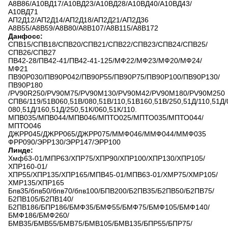
А8В86/А10ВД17/А10ВД23/А10ВД28/А10ВД40/А10ВД43/
А10ВД71
АП2Д12/АП2Д14/АП2Д18/АП2Д21/АП2Д36
А8В55/А8В59/А8В80/А8В107/А8В115/А8В172
Данфосс:
СПВ15/СПВ18/СПВ20/СПВ21/СПВ22/СПВ23/СПВ24/СПВ25/
СПВ26/СПВ27
ПВ42-28/ПВ42-41/ПВ42-41-125/МФ22/МФ23/МФ20/МФ24/
МФ21
ПВ90Р030/ПВ90Р042/ПВ90Р55/ПВ90Р75/ПВ90Р100/ПВ90Р130/
ПВ90Р180
/PV90R250/PV90M75/PV90M130/PV90M42/PV90M180/PV90M250
СПВ6/119/51В060,51В/080,51В/110,51В160,51В/250,51Д/110,51Д/
080,51Д/160,51Д/250,51К/060,51К/110.
МПВ035/МПВ044/МПВ046/МПТО025/МПТО035/МПТО044/
МПТО046
ДЖРР045/ДЖРР065/ДЖРР075/ММФ046/ММФ044/ММФ035
ФРР090/ЭРР130/ЭРР147/ЭРР100
Линде:
Хмф63-01/МПР63/ХПР75/ХПР90/ХПР100/ХПР130/ХПР105/
ХПР160-01/
ХПР55/ХПР135/ХПР165/МПВ45-01/МПВ63-01/ХМР75/ХМР105/
ХМР135/ХПР165
Бпв35/бпв50/бпв70/бпв100/БПВ200/Б2ПВ35/Б2ПВ50/Б2ПВ75/
Б2ПВ105/Б2ПВ140/
Б2ПВ186/БПР186/БМФ35/БМФ55/БМФ75/БМФ105/БМФ140/
БМФ186/БМФ260/
БМВ35/БМВ55/БМВ75/БМВ105/БМВ135/БПР55/БПР75/