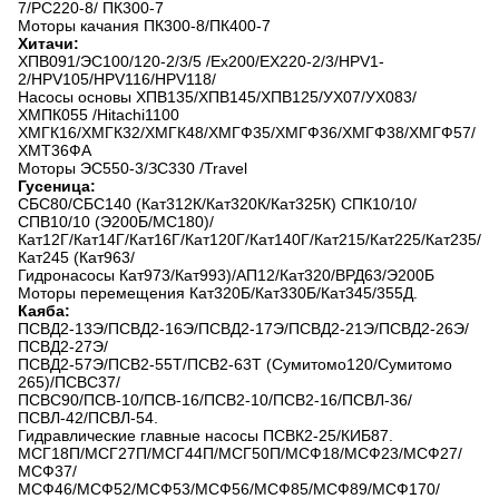
7/PC220-8/ ПК300-7
Моторы качания ПК300-8/ПК400-7
Хитачи:
ХПВ091/ЭС100/120-2/3/5 /Ex200/EX220-2/3/HPV1-
2/HPV105/HPV116/HPV118/
Насосы основы ХПВ135/ХПВ145/ХПВ125/УХ07/УХ083/
ХМПК055 /Hitachi1100
ХМГК16/ХМГК32/ХМГК48/ХМГФ35/ХМГФ36/ХМГФ38/ХМГФ57/
ХМТ36ФА
Моторы ЭС550-3/ЗС330 /Travel
Гусеница:
СБС80/СБС140 (Кат312К/Кат320К/Кат325К) СПК10/10/
СПВ10/10 (Э200Б/МС180)/
Кат12Г/Кат14Г/Кат16Г/Кат120Г/Кат140Г/Кат215/Кат225/Кат235/
Кат245 (Кат963/
Гидронасосы Кат973/Кат993)/АП12/Кат320/ВРД63/Э200Б
Моторы перемещения Кат320Б/Кат330Б/Кат345/355Д.
Каяба:
ПСВД2-13Э/ПСВД2-16Э/ПСВД2-17Э/ПСВД2-21Э/ПСВД2-26Э/
ПСВД2-27Э/
ПСВД2-57Э/ПСВ2-55Т/ПСВ2-63Т (Сумитомо120/Сумитомо
265)/ПСВС37/
ПСВС90/ПСВ-10/ПСВ-16/ПСВ2-10/ПСВ2-16/ПСВЛ-36/
ПСВЛ-42/ПСВЛ-54.
Гидравлические главные насосы ПСВК2-25/КИБ87.
МСГ18П/МСГ27П/МСГ44П/МСГ50П/МСФ18/МСФ23/МСФ27/
МСФ37/
МСФ46/МСФ52/МСФ53/МСФ56/МСФ85/МСФ89/МСФ170/