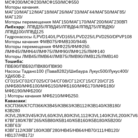
МСФ200/МСФ230/МСФ150/МСФ550
Моторы качания.
МАГ10/МАГ12/МАГ18/МАГ26/МАГ33/МАГ44/МАГ50/МАГ85/
МАГ120/
Моторы перемещения МАГ150/МАГ170/МАГ200/МАГ230ВП
Либхэрр:
ЛПВД35/ЛПВД45/ЛПВД64/ЛПВД75/ЛПВД90/
ЛПВД100/ЛПВД125
Гидронасосы /LPVD140/LPVD165/LPVD225/LPVD250/DPVP108
Моторы качания ФМВ075/ФМВ100/944Б
Моторы перемещения ФМФ225/ФМФ250.
ЛМФ45/ЛМФ64/ЛМФ75/ЛМФ90/ЛМФ125/ЛМФ140
Моторы ЛМВ45/ЛМВ64/ЛМВ75/ЛМВ90/ЛМВ125/ЛМВ140
Тошиба:
ПВБ90/ПВБ92/ПВК80/ПВК90
Насосы Тадано100 (Пава8282)/Шибаура Лукус500/Лукус400/
ХД450В-2.
СГ015/СГ02/СГ025/СГ04/СГ08/СГ12/СГ15/СГ20/СГ25
(МФБ80/МФБ100/МФБ150/МФБ160/МФБ170/МФБ180/
МФБ190/МФБ200/
) Моторы качания МФБ210/МФБ250.
Кавасаки:
К3СП36К/К7СП36К/К3В45/К3В63/К3В112/К3В140/К3В180/
К3В280
/K3VL28/K3V45/K3VL60/K3VL80/K3VL112/K3VL140/K3VL200/K7V6
К7ВГ180/К7ВГ265/К5В80/К5В140/К5В160/К5В180/К5В200/
К3ВГ63/
К3ВГ112/К3ВГ180/К3ВГ280/НВ45/НВ64/НВ70/111/НВ120/
НВ137/НВ172/