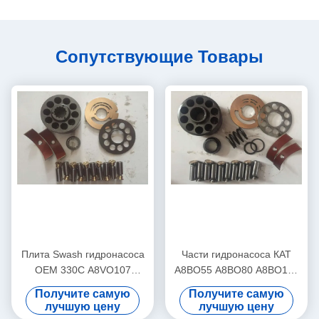
Сопутствующие Товары
Плита Swash гидронасоса
Части гидронасоса КАТ
OEM 330C A8VO107
А8ВО55 А8ВО80 А8ВО107
A8VO200
запасные 5 месяцев
Получите самую
Получите самую
гарантии
лучшую цену
лучшую цену