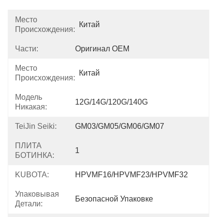
Место
Китай
Происхождения:
Части:
Оригинал OEM
Место
Китай
Происхождения:
Модель
12G/14G/120G/140G
Никакая:
TeiJin Seiki:
GM03/GM05/GM06/GM07
ПЛИТА
1
БОТИНКА:
KUBOTA:
HPVMF16/HPVMF23/HPVMF32
Упаковывая
Безопасной Упаковке
Детали: