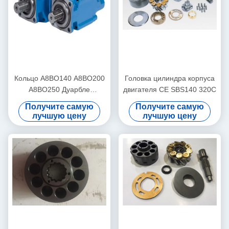
Кольцо А8ВО140 А8ВО200
Головка цилиндра корпуса
А8ВО250 Дуарбле
двигателя CE SBS140 320C
запчастей 28 гидронасоса
Получите самую
Получите самую
ИСО
лучшую цену
лучшую цену