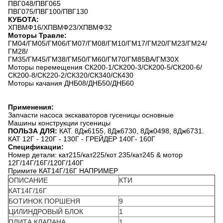
ПВГ048/ПВГ065
ПВГ075/ПВГ100/ПВГ130
КУБОТА:
ХПВМФ16/ХПВМФ23/ХПВМФ32
Моторы Травле:
ГМ04/ГМ05/ГМ06/ГМ07/ГМ08/ГМ10/ГМ17/ГМ20/ГМ23/ГМ24/
ГМ28/
ГМ35/ГМ45/ГМ38/ГМ50/ГМ60/ГМ70/ГМ85ВА/ГМ30Х
Моторы перемещения СК200-1/СК200-3/СК200-5/СК200-6/
СК200-8/СК220-2/СК320/СК340/СК430
Моторы качания ДНБ08/ДНБ50/ДНБ60
Применения:
Запчасти насоса экскаваторов гусеницы основные
Машины конструкции гусеницы
ПОЛЬЗА ДЛЯ:
КАТ. 8Дж6155, 8Дж6730, 8Дж0498, 8Дж6731.
КАТ 12Г - 120Г - 130Г - ГРЕЙДЕР 140Г- 160Г
Спецификации:
Номер детали: кат215/кат225/кот 235/кат245 & мотор
12Г/14Г/16Г/120Г/140Г
Примите КАТ14Г/16Г НАПРИМЕР
ОПИСАНИЕ
КТИ
КАТ14Г/16Г
БОТИНОК ПОРШЕНЯ
9
ЦИЛИНДРОВЫЙ БЛОК
1
ПЛИТА КЛАПАНА
1