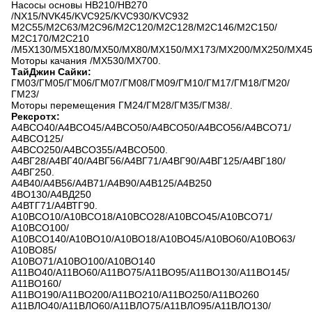
Насосы основы НВ210/НВ270
/NX15/NVK45/KVC925/KVC930/KVC932
М2С55/М2С63/М2С96/М2С120/М2С128/М2С146/М2С150/
М2С170/М2С210
/M5X130/M5X180/MX50/MX80/MX150/MX173/MX200/MX250/MX4
Моторы качания /MX530/MX700.
ТайДжин Сайки:
ГМ03/ГМ05/ГМ06/ГМ07/ГМ08/ГМ09/ГМ10/ГМ17/ГМ18/ГМ20/
ГМ23/
Моторы перемещения ГМ24/ГМ28/ГМ35/ГМ38/.
Рексротх:
А4ВСО40/А4ВСО45/А4ВСО50/А4ВСО50/А4ВСО56/А4ВСО71/
А4ВСО125/
А4ВСО250/А4ВСО355/А4ВСО500.
А4ВГ28/А4ВГ40/А4ВГ56/А4ВГ71/А4ВГ90/А4ВГ125/А4ВГ180/
А4ВГ250.
А4В40/А4В56/А4В71/А4В90/А4В125/А4В250
4ВО130/А4ВД250
А4ВТГ71/А4ВТГ90.
А10ВСО10/А10ВСО18/А10ВСО28/А10ВСО45/А10ВСО71/
А10ВСО100/
А10ВСО140/А10ВО10/А10ВО18/А10ВО45/А10ВО60/А10ВО63/
А10ВО85/
А10ВО71/А10ВО100/А10ВО140
А11ВО40/А11ВО60/А11ВО75/А11ВО95/А11ВО130/А11ВО145/
А11ВО160/
А11ВО190/А11ВО200/А11ВО210/А11ВО250/А11ВО260
А11ВЛО40/А11ВЛО60/А11ВЛО75/А11ВЛО95/А11ВЛО130/