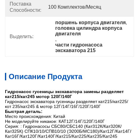
Поставка
100 Комплектов/месяц
Способности:
поршень корпуса двигателя
, 
головка цилиндра корпуса 
двигателя
Выделить:
, 
части гидронасоса 
экскаватора 215
Описание Продукта
Гидронасос гусеницы экскаватора замены разделяет
кат215/кат245 мотор 120Г/140Г
Гидронасос экскаватора гусеницы разделяет кат215/кат225/
кот 235/кат245 & мотор 12Г/14Г/16Г/120Г/140Г
Быстрая деталь:
Место происхождения: Китай
Не моделируйте никакое: КАТ12Г/14Г/120Г/140Г
Серия: : Гидронасосы СБС80/СБС140 (Кат312К/Кат320К/
Кат325К) СПК10/10/СПВ10/10 (Э200Б/МС180)/Кат12Г/Кат14Г/
Кат16Г/Кат120Г/Кат140Г/Кат215/Кат225/Кат235/Кат245