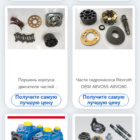
Поршень корпуса
Части гидронасоса Rexroth
двигателя частей
OEM A8VO55 A8VO80
гидронасоса экскаватора
A8VO107
Получите самую
Получите самую
A8V115 A8V250
лучшую цену
лучшую цену