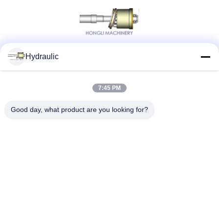
Hydraulic
Социальные сети
7:45 PM
Быстрый контакт
Good day, what product are you looking for?
ТЕЛЕФОН:
86-139-12460468
Электронная почта
admin@hlhydraulics.com
Адрес:
Промышленный парк Фуронг, район Сишан, город Укси