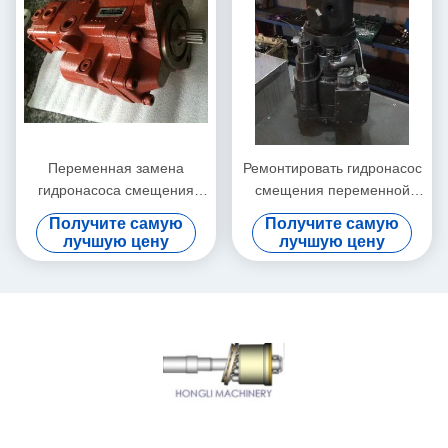
Переменная замена
Ремонтировать гидронасос
гидронасоса смещения
смещения переменной
Пз-6б-220/насоса поршеня
Спв6 119 для экскаватора
Получите самую
Получите самую
Начи
КОМАТСУ
лучшую цену
лучшую цену