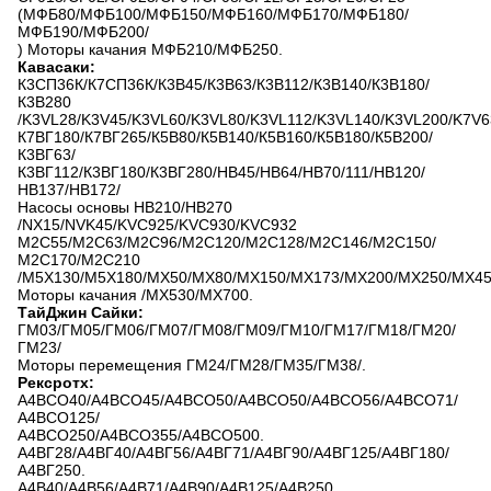
(МФБ80/МФБ100/МФБ150/МФБ160/МФБ170/МФБ180/
МФБ190/МФБ200/
) Моторы качания МФБ210/МФБ250.
Кавасаки:
К3СП36К/К7СП36К/К3В45/К3В63/К3В112/К3В140/К3В180/
К3В280
/K3VL28/K3V45/K3VL60/K3VL80/K3VL112/K3VL140/K3VL200/K7V6
К7ВГ180/К7ВГ265/К5В80/К5В140/К5В160/К5В180/К5В200/
К3ВГ63/
К3ВГ112/К3ВГ180/К3ВГ280/НВ45/НВ64/НВ70/111/НВ120/
НВ137/НВ172/
Насосы основы НВ210/НВ270
/NX15/NVK45/KVC925/KVC930/KVC932
М2С55/М2С63/М2С96/М2С120/М2С128/М2С146/М2С150/
М2С170/М2С210
/M5X130/M5X180/MX50/MX80/MX150/MX173/MX200/MX250/MX4
Моторы качания /MX530/MX700.
ТайДжин Сайки:
ГМ03/ГМ05/ГМ06/ГМ07/ГМ08/ГМ09/ГМ10/ГМ17/ГМ18/ГМ20/
ГМ23/
Моторы перемещения ГМ24/ГМ28/ГМ35/ГМ38/.
Рексротх:
А4ВСО40/А4ВСО45/А4ВСО50/А4ВСО50/А4ВСО56/А4ВСО71/
А4ВСО125/
А4ВСО250/А4ВСО355/А4ВСО500.
А4ВГ28/А4ВГ40/А4ВГ56/А4ВГ71/А4ВГ90/А4ВГ125/А4ВГ180/
А4ВГ250.
А4В40/А4В56/А4В71/А4В90/А4В125/А4В250