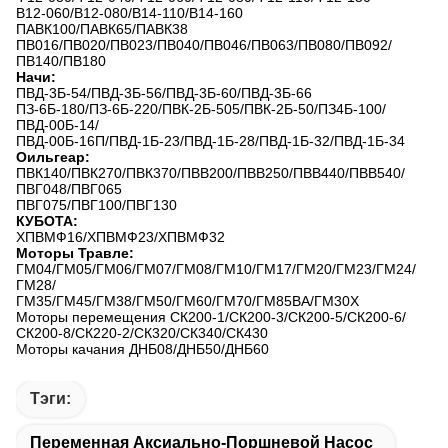
В12-060/В12-080/В14-110/В14-160
ПАВК100/ПАВК65/ПАВК38
ПВ016/ПВ020/ПВ023/ПВ040/ПВ046/ПВ063/ПВ080/ПВ092/
ПВ140/ПВ180
Начи:
ПВД-3Б-54/ПВД-3Б-56/ПВД-3Б-60/ПВД-3Б-66
ПЗ-6Б-180/ПЗ-6Б-220/ПВК-2Б-505/ПВК-2Б-50/ПЗ4Б-100/
ПВД-00Б-14/
ПВД-00Б-16П/ПВД-1Б-23/ПВД-1Б-28/ПВД-1Б-32/ПВД-1Б-34
Оильгеар:
ПВК140/ПВК270/ПВК370/ПВВ200/ПВВ250/ПВВ440/ПВВ540/
ПВГ048/ПВГ065
ПВГ075/ПВГ100/ПВГ130
КУБОТА:
ХПВМФ16/ХПВМФ23/ХПВМФ32
Моторы Травле:
ГМ04/ГМ05/ГМ06/ГМ07/ГМ08/ГМ10/ГМ17/ГМ20/ГМ23/ГМ24/
ГМ28/
ГМ35/ГМ45/ГМ38/ГМ50/ГМ60/ГМ70/ГМ85ВА/ГМ30Х
Моторы перемещения СК200-1/СК200-3/СК200-5/СК200-6/
СК200-8/СК220-2/СК320/СК340/СК430
Моторы качания ДНБ08/ДНБ50/ДНБ60
Тэги:
Переменная Аксиально-Поршневой Насос