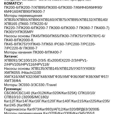
КОМАТСУ:
ПК200-6/ПК200-7/ХПВ95/ПК300-6/ПК300-7/КМФ40/КМФ90/
КМФ160/КПВ90/ПК600-7
Моторы перемещения
ХПВ35/ХПВ55/ХПВ90/ХПВ160/ХПВ75/ХПВ95/ХПВ132/ХПВ140/
ХПВ165 (ПК60-7/ПК220-6/
ПК220-7/ПК200-6/ПК200-7 ПК300-6/ПК300-7 ПК360-7 ПК400-7)
ПК30УУ/ПК35МР/
Насосы основы ПК45/ПК50/ПК55/ПК30-7/ПК75УУ/ПК78УС-6/
ПК40-8/ПК2000-8.
ПК45-8/ПК75УУ/ПК40-7/ПК50 /PC60-7/PC200-7/PC220-
7/PC220-8/ ПК300-7
Моторы качания ПК300-8/ПК400-7
Хитачи:
ХПВ091/ЭС100/120-2/3/5 /Ex200/EX220-2/3/HPV1-
2/HPV105/HPV116/HPV118/
Насосы основы ХПВ135/ХПВ145/ХПВ125/УХ07/УХ083/
ХМПК055 /Hitachi1100
ХМГК16/ХМГК32/ХМГК48/ХМГФ35/ХМГФ36/ХМГФ38/ХМГФ57/
ХМТ36ФА
Моторы ЭС550-3/ЗС330 /Travel
Гусеница:
СБС80/СБС140 (Кат312К/Кат320К/Кат325К) СПК10/10/
СПВ10/10 (Э200Б/МС180)/
Кат12Г/Кат14Г/Кат16Г/Кат120Г/Кат140Г/Кат215/Кат225/Кат235/
Кат245 (Кат963/
Гидронасосы Кат973/Кат993)/АП12/Кат320/ВРД63/Э200Б
Моторы перемещения Кат320Б/Кат330Б/Кат345/355Д.