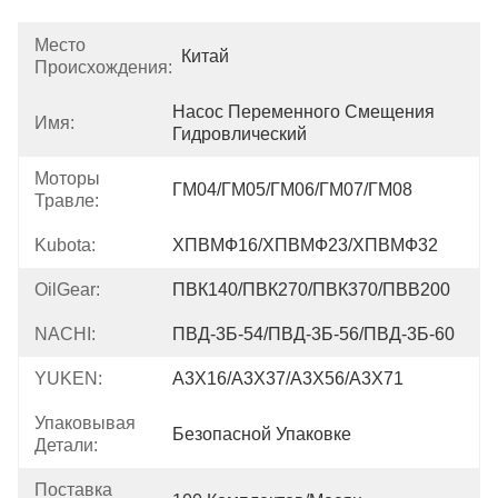
Место
Китай
Происхождения:
Насос Переменного Смещения 
Имя:
Гидровлический
Моторы
ГМ04/ГМ05/ГМ06/ГМ07/ГМ08
Травле:
Kubota:
ХПВМФ16/ХПВМФ23/ХПВМФ32
OilGear:
ПВК140/ПВК270/ПВК370/ПВВ200
NACHI:
ПВД-3Б-54/ПВД-3Б-56/ПВД-3Б-60
YUKEN:
А3Х16/А3Х37/А3Х56/А3Х71
Упаковывая
Безопасной Упаковке
Детали:
Поставка