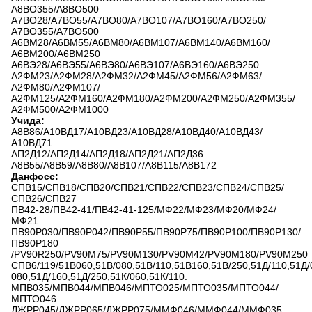
А8ВО355/А8ВО500
А7ВО28/А7ВО55/А7ВО80/А7ВО107/А7ВО160/А7ВО250/
А7ВО355/А7ВО500
А6ВМ28/А6ВМ55/А6ВМ80/А6ВМ107/А6ВМ140/А6ВМ160/
А6ВМ200/А6ВМ250
А6ВЭ28/А6ВЭ55/А6ВЭ80/А6ВЭ107/А6ВЭ160/А6ВЭ250
А2ФМ23/А2ФМ28/А2ФМ32/А2ФМ45/А2ФМ56/А2ФМ63/
А2ФМ80/А2ФМ107/
А2ФМ125/А2ФМ160/А2ФМ180/А2ФМ200/А2ФМ250/А2ФМ355/
А2ФМ500/А2ФМ1000
Учида:
А8В86/А10ВД17/А10ВД23/А10ВД28/А10ВД40/А10ВД43/
А10ВД71
АП2Д12/АП2Д14/АП2Д18/АП2Д21/АП2Д36
А8В55/А8В59/А8В80/А8В107/А8В115/А8В172
Данфосс:
СПВ15/СПВ18/СПВ20/СПВ21/СПВ22/СПВ23/СПВ24/СПВ25/
СПВ26/СПВ27
ПВ42-28/ПВ42-41/ПВ42-41-125/МФ22/МФ23/МФ20/МФ24/
МФ21
ПВ90Р030/ПВ90Р042/ПВ90Р55/ПВ90Р75/ПВ90Р100/ПВ90Р130/
ПВ90Р180
/PV90R250/PV90M75/PV90M130/PV90M42/PV90M180/PV90M250
СПВ6/119/51В060,51В/080,51В/110,51В160,51В/250,51Д/110,51Д/
080,51Д/160,51Д/250,51К/060,51К/110.
МПВ035/МПВ044/МПВ046/МПТО025/МПТО035/МПТО044/
МПТО046
ДЖРР045/ДЖРР065/ДЖРР075/ММФ046/ММФ044/ММФ035