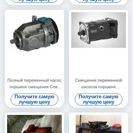
ЧАСОВ ВЕЧЕРА
Полный переменный насос
Смещение переменной
поршеня смещения Спв6
насосов поршеня
119 для тяжелой машины
А10всо28др Рексротх 31р-
Получите самую
Получите самую
Пск62к01
лучшую цену
лучшую цену