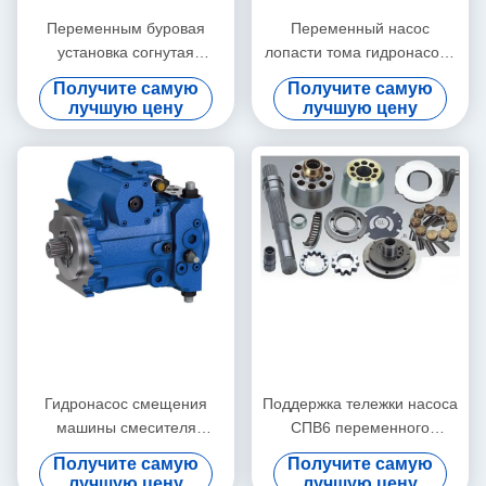
Переменным буровая
Переменный насос
установка согнутая
лопасти тома гидронасоса
смещением оси поршеня
смещения А10ВСО140/
Получите самую
Получите самую
насоса месторождения
механического
лучшую цену
лучшую цену
нефти САЭ
инструмента переменный
Гидронасос смещения
Поддержка тележки насоса
машины смесителя
СПВ6 переменного
переменный/переменный
смещения Рексротх
Получите самую
Получите самую
гидронасос поршеня
аксиальнопоршневая 119
лучшую цену
лучшую цену