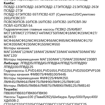
Каяба:
ПСВД2-13Э/ПСВД2-16Э/ПСВД2-17Э/ПСВД2-21Э/ПСВД2-26Э/
ПСВД2-27Э/
ПСВД2-57Э/ПСВ2-55Т/ПСВ2-63Т (Сумитомо120/Сумитомо
265)/ПСВС37/
ПСВС90/ПСВ-10/ПСВ-16/ПСВ2-10/ПСВ2-16/ПСВЛ-36/
ПСВЛ-42/ПСВЛ-54.
Гидравлические главные насосы ПСВК2-25/КИБ87.
МСГ18П/МСГ27П/МСГ44П/МСГ50П/МСФ18/МСФ23/МСФ27/
МСФ37/
МСФ46/МСФ52/МСФ53/МСФ56/МСФ85/МСФ89/МСФ170/
МСФ200/МСФ230/МСФ150/МСФ550
Моторы качания.
МАГ10/МАГ12/МАГ18/МАГ26/МАГ33/МАГ44/МАГ50/МАГ85/
МАГ120/
Моторы перемещения МАГ150/МАГ170/МАГ200/МАГ230ВП
Либхэрр:
ЛПВД35/ЛПВД45/ЛПВД64/ЛПВД75/ЛПВД90/
ЛПВД100/ЛПВД125
Гидронасосы /LPVD140/LPVD165/LPVD225/LPVD250/DPVP108
Моторы качания ФМВ075/ФМВ100/944Б
Моторы перемещения ФМФ225/ФМФ250.
ЛМФ45/ЛМФ64/ЛМФ75/ЛМФ90/ЛМФ125/ЛМФ140
Моторы ЛМВ45/ЛМВ64/ЛМВ75/ЛМВ90/ЛМВ125/ЛМВ140
Тошиба:
ПВБ90/ПВБ92/ПВК80/ПВК90
Насосы Тадано100 (Пава8282)/Шибаура Лукус500/Лукус400/
ХД450В-2.
СГ015/СГ02/СГ025/СГ04/СГ08/СГ12/СГ15/СГ20/СГ25