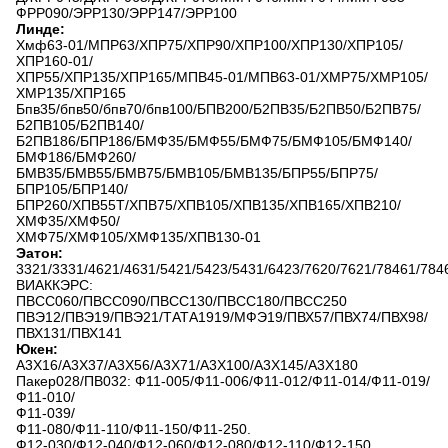
ФРР090/ЭРР130/ЭРР147/ЭРР100
Линде:
Хмф63-01/МПР63/ХПР75/ХПР90/ХПР100/ХПР130/ХПР105/
ХПР160-01/
ХПР55/ХПР135/ХПР165/МПВ45-01/МПВ63-01/ХМР75/ХМР105/
ХМР135/ХПР165
Бпв35/бпв50/бпв70/бпв100/БПВ200/Б2ПВ35/Б2ПВ50/Б2ПВ75/
Б2ПВ105/Б2ПВ140/
Б2ПВ186/БПР186/БМФ35/БМФ55/БМФ75/БМФ105/БМФ140/
БМФ186/БМФ260/
БМВ35/БМВ55/БМВ75/БМВ105/БМВ135/БПР55/БПР75/
БПР105/БПР140/
БПР260/ХПВ55Т/ХПВ75/ХПВ105/ХПВ135/ХПВ165/ХПВ210/
ХМФ35/ХМФ50/
ХМФ75/ХМФ105/ХМФ135/ХПВ130-01
Эатон:
3321/3331/4621/4631/5421/5423/5431/6423/7620/7621/78461/784
ВИАККЭРС:
ПВСС060/ПВСС090/ПВСС130/ПВСС180/ПВСС250
ПВЭ12/ПВЭ19/ПВЭ21/ТАТА1919/МФЭ19/ПВХ57/ПВХ74/ПВХ98/
ПВХ131/ПВХ141
Юкен:
А3Х16/А3Х37/А3Х56/А3Х71/А3Х100/А3Х145/А3Х180
Пакер028/ПВ032: Ф11-005/Ф11-006/Ф11-012/Ф11-014/Ф11-019/
Ф11-010/
Ф11-039/
Ф11-080/Ф11-110/Ф11-150/Ф11-250.
Ф12-030/Ф12-040/Ф12-060/Ф12-080/Ф12-110/Ф12-150