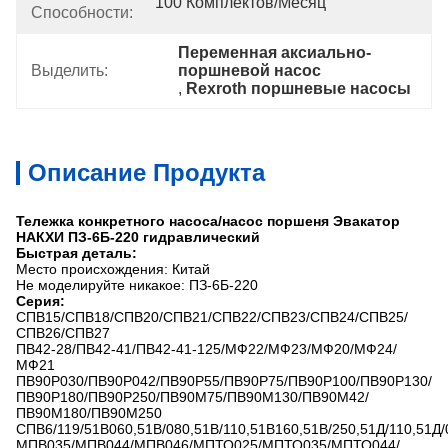
100 Комплектов/месяц
Способности:
Переменная аксиально-
Выделить:
поршневой насос
, 
Rexroth поршневые насосы
Описание Продукта
Тележка конкретного насоса/насос поршеня Эвакатор
НАКХИ ПЗ-6Б-220 гидравлический
Быстрая деталь:
Место происхождения: Китай
Не моделируйте никакое: ПЗ-6Б-220
Серия:
СПВ15/СПВ18/СПВ20/СПВ21/СПВ22/СПВ23/СПВ24/СПВ25/
СПВ26/СПВ27
ПВ42-28/ПВ42-41/ПВ42-41-125/МФ22/МФ23/МФ20/МФ24/
МФ21
ПВ90Р030/ПВ90Р042/ПВ90Р55/ПВ90Р75/ПВ90Р100/ПВ90Р130/
ПВ90Р180/ПВ90Р250/ПВ90М75/ПВ90М130/ПВ90М42/
ПВ90М180/ПВ90М250
СПВ6/119/51В060,51В/080,51В/110,51В160,51В/250,51Д/110,51Д/0
МПВ035/МПВ044/МПВ046/МПТО025/МПТО035/МПТО044/