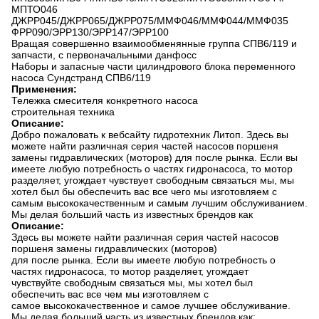
МПТО046
ДЖРР045/ДЖРР065/ДЖРР075/ММФ046/ММФ044/ММФ035
ФРР090/ЭРР130/ЭРР147/ЭРР100
Вращая совершенно взаимообменянные группа СПВ6/119 и
запчасти, с первоначальными данфосс
Наборы и запасные части цилиндрового блока переменного
насоса Сундстранд СПВ6/119
Применения:
Тележка смесителя конкретного насоса
строительная техника
Описание:
Добро пожаловать к вебсайту гидротехник Литоп. Здесь вы
можете найти различная серия частей насосов поршеня
замены гидравлических (моторов) для после рынка. Если вы
имеете любую потребность о частях гидронасоса, то мотор
разделяет, угождает чувствует свободным связаться мы, мы
хотел был бы обеспечить вас все чего мы изготовляем с
самым высококачественным и самым лучшим обслуживанием.
Мы делая больший часть из известных брендов как
Описание:
Здесь вы можете найти различная серия частей насосов
поршеня замены гидравлических (моторов)
для после рынка. Если вы имеете любую потребность о
частях гидронасоса, то мотор разделяет, угождает
чувствуйте свободным связаться мы, мы хотел был
обеспечить вас все чем мы изготовляем с
самое высококачественное и самое лучшее обслуживание.
Мы делая больший часть из известных брендов как: