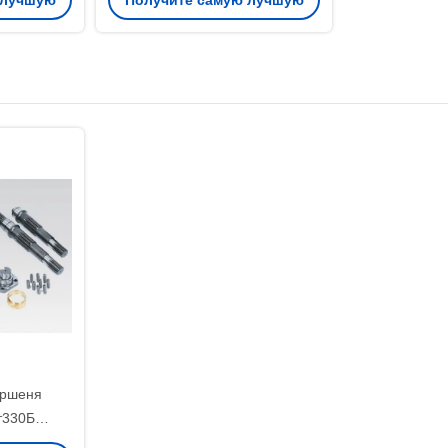
 лучшую
Получите самую лучшую
bherr
цену
оршеня
т330Б
я насоса