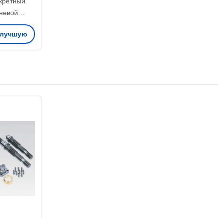
кретный
невой
 А4ВГ250
 лучшую
пное