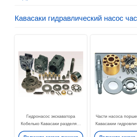
Кавасаки гидравлический насос ча
Гидронасос экскаватора
Части насоса порше
Кобелько Кавасаки разделяет
Кавасакии гидровли
К3в180 НС15 М2С210
автомобилей конк