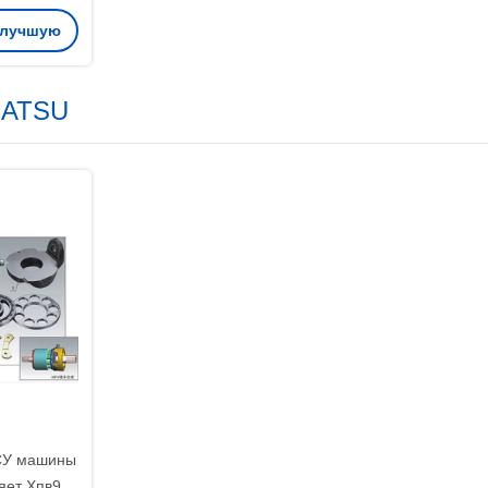
1 HPV102
 лучшую
25B
MATSU
СУ машины
яет Хпв95