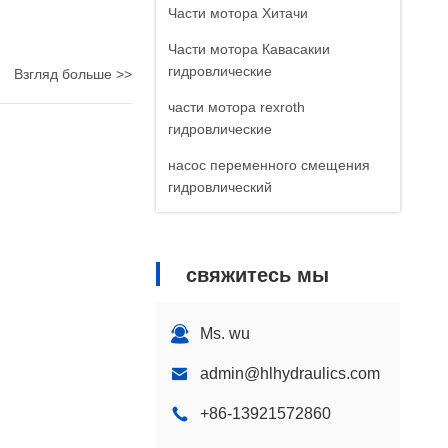
Части мотора Хитачи
Части мотора Кавасакии
гидровлические
Взгляд больше >>
части мотора rexroth
гидровлические
насос переменного смещения
гидровлический
свяжитесь мы
Ms. wu
admin@hlhydraulics.com
+86-13921572860