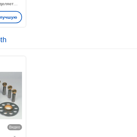
деляет
 бочонка
 лучшую
Б2ПВ75
th
Видео