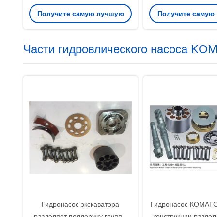
ЭС200-1 ЭС200-2 пилота
разделяет Hpv09
Получите самую лучшую
Получите самую
экскаватора
HPV116 HPV1
цену
цену
Части гидровлического насоса KO
Гидронасос экскаватора
Гидронасос КОМАТ
разделяет поддержку группы
конструкции раздел