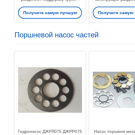
ротора главного насоса ПК220-
экскаватор Пк200-
Получите самую лучшую
Получите самую
7 роторную
цену
цену
Поршневой насос частей
Гидронасос ДЖРЛ075 ДЖРР075
Насос поршеня мех