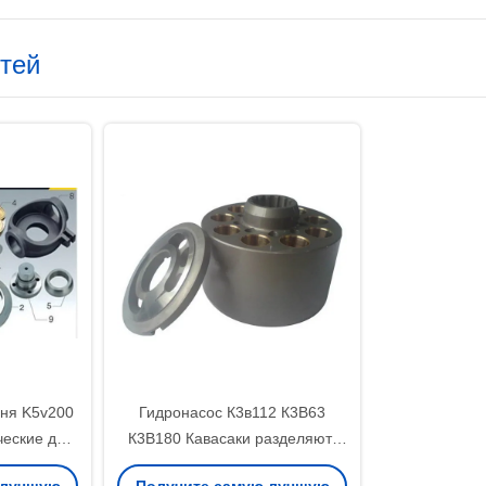
стей
ня K5v200
Гидронасос К3в112 К3В63
ческие для
К3В180 Кавасаки разделяют/
ретного
части насоса экскаватора