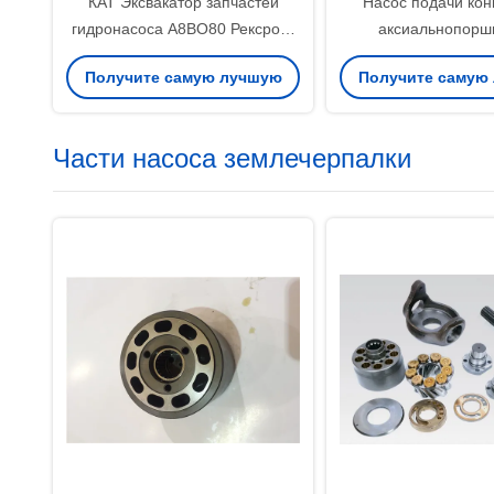
КАТ Эксвакатор запчастей
Насос подачи кон
гидронасоса А8ВО80 Рексротх
аксиальнопорш
ремонтируя ИСО
разделяет А4вг125
Получите самую лучшую
Получите самую
А4ВГ28 досту
цену
цену
Части насоса землечерпалки