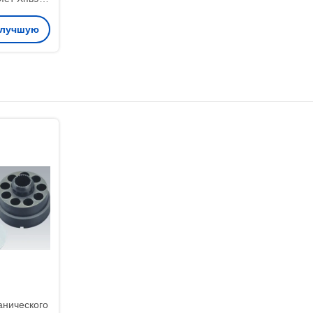
6 Пк200-7
 лучшую
анического