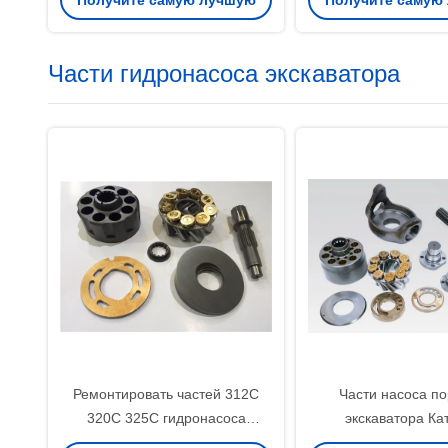
Получите самую лучшую
Получите самую
доступное
смесителя Lie
цену
цену
Части гидронасоса экскаватора
Ремонтировать частей 312C
Части насоса п
320C 325C гидронасоса
экскаватора Ка
экскаватора SBS80 SBS120
гидравлические дл