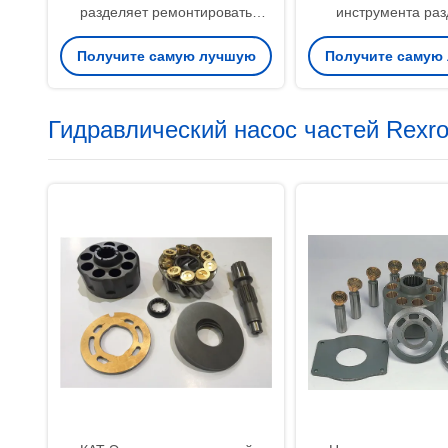
разделяет ремонтировать
инструмента раз
мотора насоса экскаватора
включенную шайбу
Получите самую лучшую
Получите самую
главный
ЛИНДЕ Б2ПВ50 
цену
цену
Гидравлический насос частей Rexro