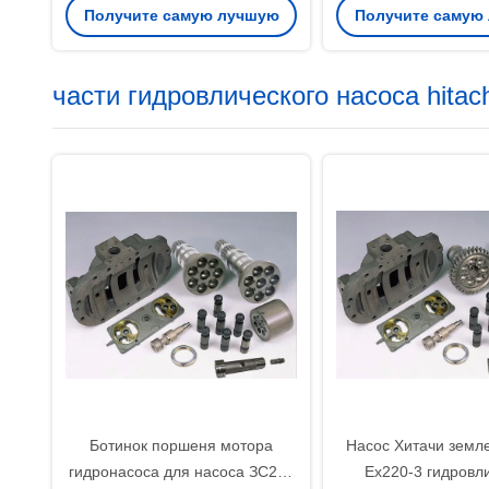
Получите самую лучшую
Получите самую
основы Ап12 Э200
цену
цену
части гидровлического насоса hitach
Ботинок поршеня мотора
Насос Хитачи земл
гидронасоса для насоса ЗС200
Ex220-3 гидровл