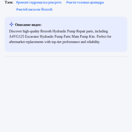
Тэги:
#
ремонт гидронасоса рексротх
#
части головки цилиндра
#
частей насосом Rexroth
Описание видео:
Discover high-quality Rexroth Hydraulic Pump Repair parts, including
A4VG125 Excavator Hydraulic Pump Parts Main Pump Kits. Perfect for
aftermarket replacements with top-tier performance and reliability.