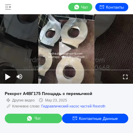
Чат
Контакты
Рексрот А4ВГ175 Площадь с перемычкой
Другие видео
May 23, 2025
Ключевое слово:
Гидравлический насос частей Rexroth
Чат
Контактные Данные